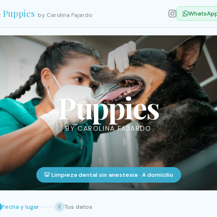

Puppies
WhatsAp
by Carolina Fajardo
Puppies
BY CAROLINA FAJARDO
🦷 Limpieza dental sin anestesia · A domicilio
Fecha y lugar
Tus datos
2