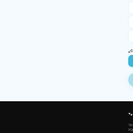
¿C

Té
PQ