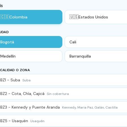
ÍS
🇨🇴
🇺🇸
Colombia
Estados Unidos
UDAD
Bogotá
Cali
Medellín
Barranquilla
CALIDAD O ZONA
BZ1 - Suba
Suba
BZ2 - Cota, Chía, Cajicá
Sin cobertura
BZ3 - Kennedy y Puente Aranda
Kennedy, Maria Paz, Galán, Castilla
BZ5 - Usaquén
Usaquén