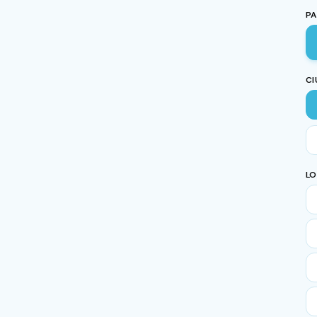
PA
CI
LO