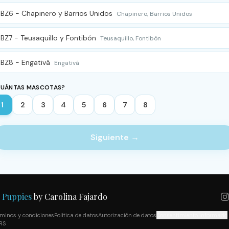
BZ6 - Chapinero y Barrios Unidos
Chapinero, Barrios Unidos
BZ7 - Teusaquillo y Fontibón
Teusaquillo, Fontibón
BZ8 - Engativá
Engativá
UÁNTAS MASCOTAS?
1
2
3
4
5
6
7
8
Siguiente →

Puppies
by Carolina Fajardo
rminos y condiciones
Política de datos
Autorización de datos
Consentimiento informado
RS