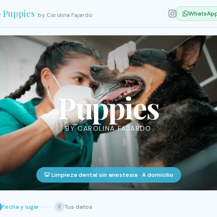

Puppies
WhatsAp
by Carolina Fajardo
Puppies
BY CAROLINA FAJARDO
🦷 Limpieza dental sin anestesia · A domicilio
Fecha y lugar
Tus datos
2