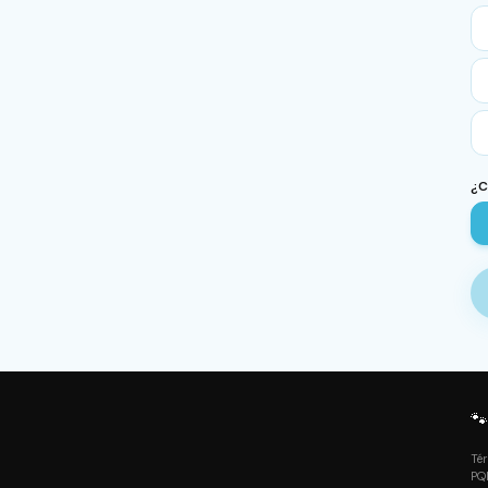
¿C

Té
PQ