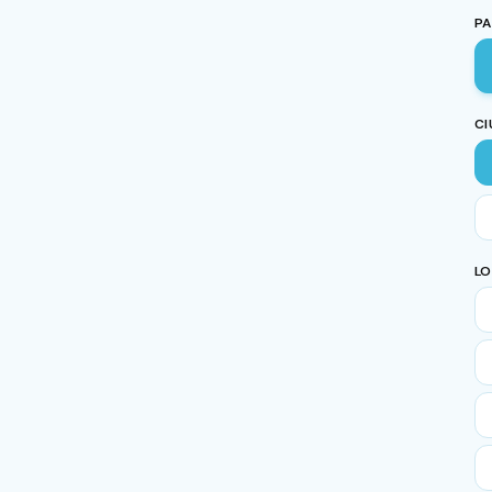
PA
CI
LO