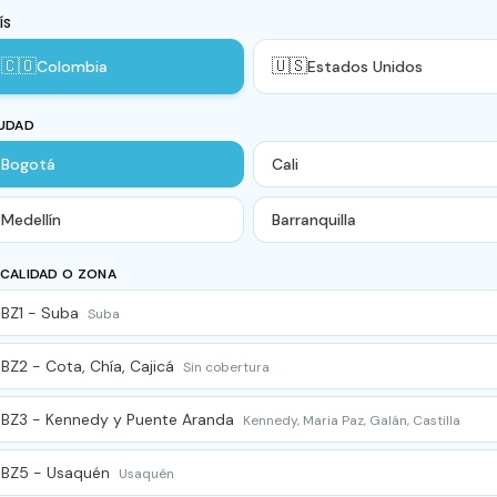
ÍS
🇨🇴
🇺🇸
Colombia
Estados Unidos
UDAD
Bogotá
Cali
Medellín
Barranquilla
CALIDAD O ZONA
BZ1 - Suba
Suba
BZ2 - Cota, Chía, Cajicá
Sin cobertura
BZ3 - Kennedy y Puente Aranda
Kennedy, Maria Paz, Galán, Castilla
BZ5 - Usaquén
Usaquén