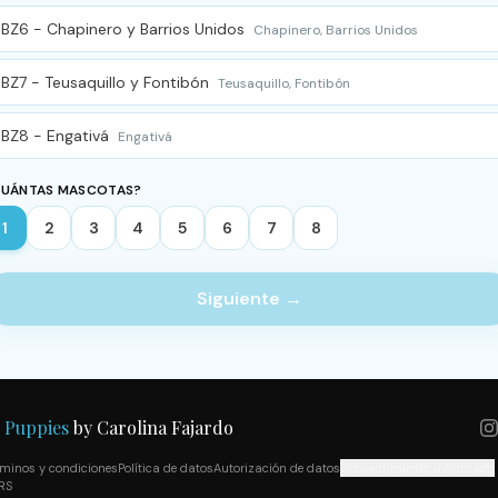
BZ6 - Chapinero y Barrios Unidos
Chapinero, Barrios Unidos
BZ7 - Teusaquillo y Fontibón
Teusaquillo, Fontibón
BZ8 - Engativá
Engativá
UÁNTAS MASCOTAS?
1
2
3
4
5
6
7
8
Siguiente →

Puppies
by Carolina Fajardo
rminos y condiciones
Política de datos
Autorización de datos
Consentimiento informado
RS