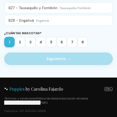
BZ7 - Teusaquillo y Fontibón
Teusaquillo, Fontibón
BZ8 - Engativá
Engativá
¿CUÁNTAS MASCOTAS?
1
2
3
4
5
6
7
8
Siguiente →
🐾
Puppies
by Carolina Fajardo
Términos y condiciones
Política de datos
Autorización de datos
Consentimiento informado
PQRS
Colombia: +57 304 681-9968