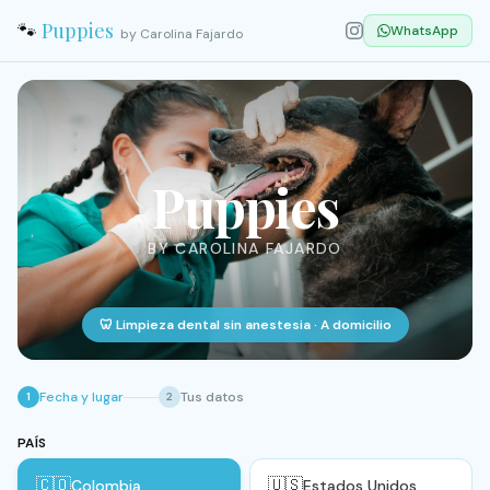
🐾
Puppies
WhatsApp
by Carolina Fajardo
Puppies
BY CAROLINA FAJARDO
🦷 Limpieza dental sin anestesia · A domicilio
Fecha y lugar
Tus datos
1
2
PAÍS
🇨🇴
🇺🇸
Colombia
Estados Unidos